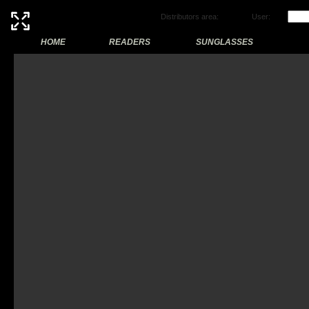
Distributors area:
User:
HOME
READERS
SUNGLASSES